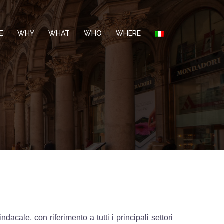
E
WHY
WHAT
WHO
WHERE
dacale, con riferimento a tutti i principali settori