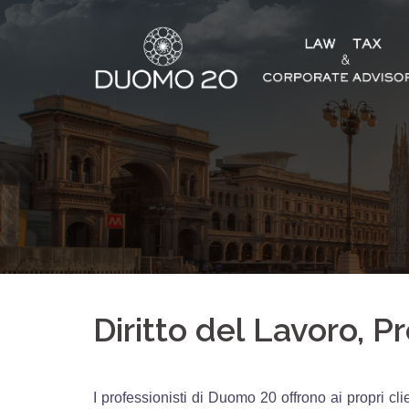
Vai
al
contenuto
Diritto del Lavoro, P
I professionisti di Duomo 20 offrono ai propri clie