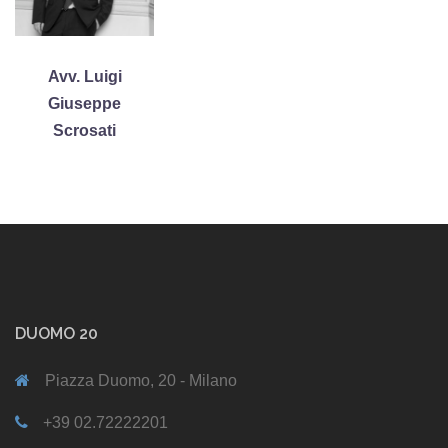
Avv. Luigi
Giuseppe
Scrosati
DUOMO 20
Piazza Duomo, 20 - Milano
+39 02.72222201